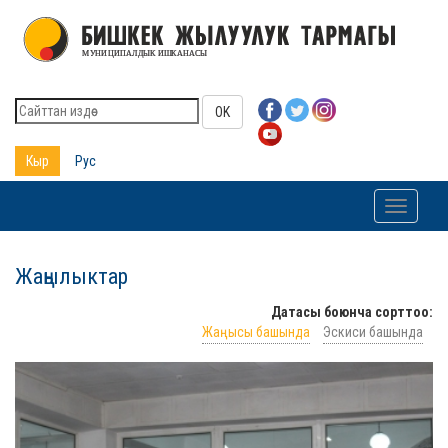
OK
Кыр
Рус
Toggle
navigati
Жаңылыктар
Датасы боюнча сорттоо:
Жаңысы башында
Эскиси башында