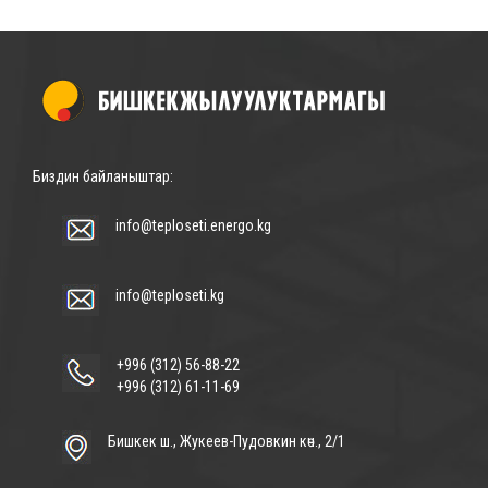
Биздин байланыштар:
info@teploseti.energo.kg
info@teploseti.kg
+996 (312) 56-88-22
+996 (312) 61-11-69
Бишкек ш., Жукеев-Пудовкин көч., 2/1