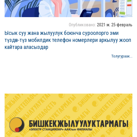
Опубликовано:
2021-ж. 25-февраль
Ысык суу жана жылуулук боюнча суроолорго эми
түздөн-түз мобилдик телефон номерлери аркылуу жооп
кайтара аласыздар
Толугураак...