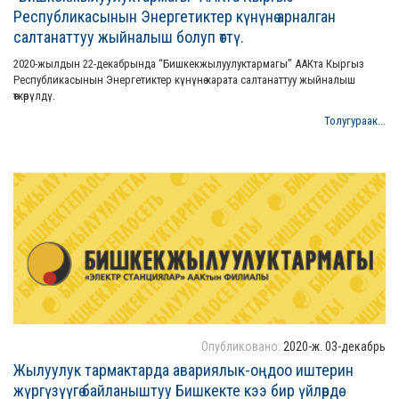
Республикасынын Энергетиктер күнүнө арналган
салтанаттуу жыйналыш болуп өттү.
2020-жылдын 22-декабрында “Бишкекжылуулуктармагы” ААКта Кыргыз
Республикасынын Энергетиктер күнүнө карата салтанаттуу жыйналыш
өткөрүлдү.
Толугураак...
Опубликовано:
2020-ж. 03-декабрь
Жылуулук тармактарда авариялык-оңдоо иштерин
жүргүзүүгө байланыштуу Бишкекте кээ бир үйлөрдө