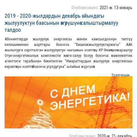
Опубликовано:
2021-ж. 13-январь
2019 - 2020-жылдардын декабрь айындагы
жылуулуктун баасынын өзгөрүшүнө салыштырмалуу
талдоо
Абоненттерди жылуулук энергиясы менен камсыздоонун типтүү
келишиминин шарттары боюнча “Бишкекжылуулуктармагы” ААК
жылытууга сарпталган жылуулуктун чыгымын эсептөөнү КР Өкмөтүнө караштуу
Отун-энергетикалык комплексти жөнгө салуу болуу боюнча мамлекеттик
агенттиги тарабынан бекитилген “Имараттардын жылуулук энергиясын
керектөөсүн эсептөө боюнча усулдугуна” ылайык жүргүзөт.
Толугураак...
Опубликовано:
2020-ж. 21-декабрь