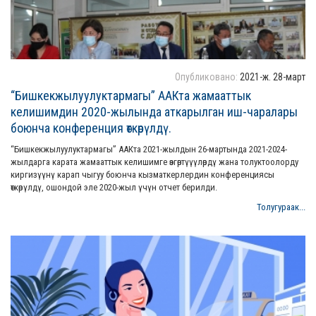
Опубликовано:
2021-ж. 28-март
“Бишкекжылуулуктармагы” ААКта жамааттык
келишимдин 2020-жылында аткарылган иш-чаралары
боюнча конференция өткөрүлдү.
“Бишкекжылуулуктармагы” ААКта 2021-жылдын 26-мартында 2021-2024-
жылдарга карата жамааттык келишимге өзгөртүүүлөрдү жана толуктоолорду
киргизүүнү карап чыгуу боюнча кызматкерлердин конференциясы
өткөрүлдү, ошондой эле 2020-жыл үчүн отчет берилди.
Толугураак...