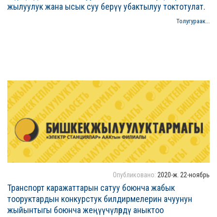
жылуулук жана ысык суу берүү убактылуу токтотулат.
Толугураак...
Опубликовано:
2020-ж. 22-ноябрь
Транспорт каражаттарын сатуу боюнча жабык
тооруктардын конкурстук билдирмелерин ачуунун
жыйынтыгы боюнча жеңүүчүлөрдү аныктоо