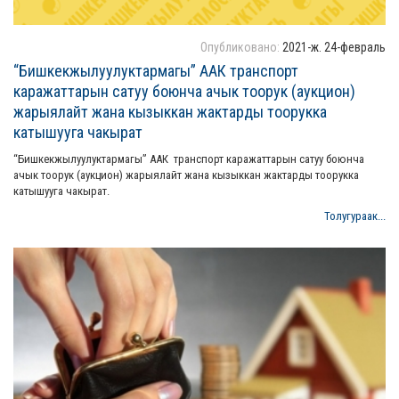
Опубликовано:
2021-ж. 24-февраль
“Бишкекжылуулуктармагы” ААК транспорт
каражаттарын сатуу боюнча ачык тоорук (аукцион)
жарыялайт жана кызыккан жактарды тоорукка
катышууга чакырат
“Бишкекжылуулуктармагы” ААК транспорт каражаттарын сатуу боюнча
ачык тоорук (аукцион) жарыялайт жана кызыккан жактарды тоорукка
катышууга чакырат.
Толугураак...