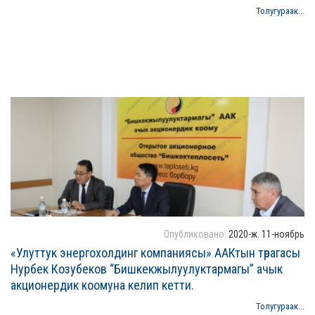
Толугураак...
Опубликовано:
2020-ж. 11-ноябрь
«Улуттук энергохолдинг компаниясы» ААКтын төрагасы
Нурбек Козубеков “Бишкекжылуулуктармагы” ачык
акционердик коомуна келип кетти.
Толугураак...