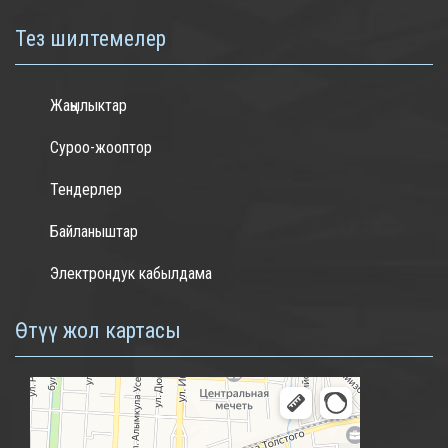
Тез шилтемелер
Жаңылыктар
Суроо-жооптор
Тендерлер
Байланыштар
Электрондук кабылдама
Өтүү жол картасы