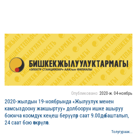
Опубликовано:
2020-ж. 04-ноябрь
2020-жылдын 19-ноябрында «Жылуулук менен
камсыздоону жакшыртуу» долбоорун ишке ашыруу
боюнча коомдук кеңеш берүүлөр саат 9.00дө башталып,
24 саат бою өткөрүлөт.
Толугураак...