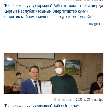
“Бишкекжылуулуктармагы” ААКтын жамааты Сиздерди
Кыргыз Республикасынын Энергетиктер күнү -
кесиптик майрамы менен чын жүрөктөн куттуктайт!
Толугураак...
Опубликовано:
2020-ж. 21-декабрь
“Бишкекжылуулуктармагы” ААКта Кыргыз