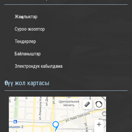
Жаңылыктар
Суроо-жооптор
Тендерлер
Байланыштар
Электрондук кабылдама
Өтүү жол картасы