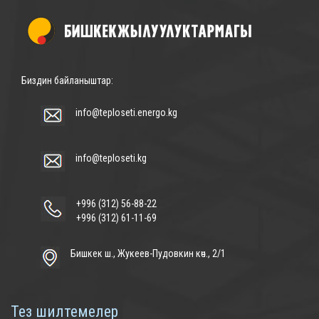
Биздин байланыштар:
info@teploseti.energo.kg
info@teploseti.kg
+996 (312) 56-88-22
+996 (312) 61-11-69
Бишкек ш., Жукеев-Пудовкин көч., 2/1
Тез шилтемелер