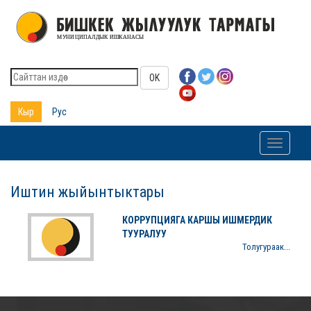
OK
Кыр
Рус
Toggle
navigati
Иштин жыйынтыктары
КОРРУПЦИЯГА КАРШЫ ИШМЕРДИК
ТУУРАЛУУ
Толугураак...