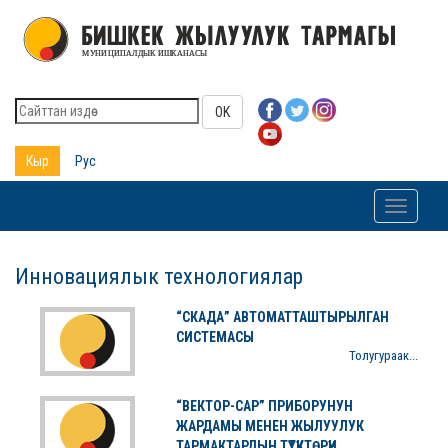
OK
Кыр
Рус
Toggle
navigati
Инновациялык технологиялар
“СКАДА” АВТОМАТТАШТЫРЫЛГАН
СИСТЕМАСЫ
Толугураак...
“ВЕКТОР-САР” ПРИБОРУНУН
ЖАРДАМЫ МЕНЕН ЖЫЛУУЛУК
ТАРМАКТАРДЫН ТҮТҮКТӨРҮН