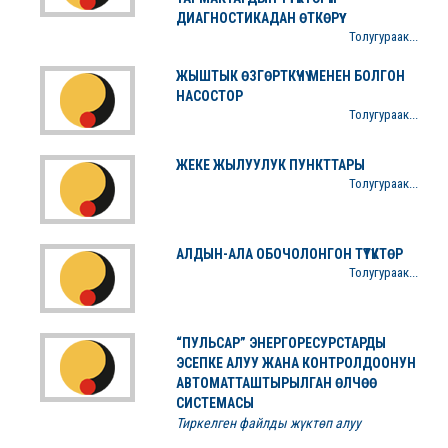
ДИАГНОСТИКАДАН ӨТКӨРҮҮ
Толугураак...
ЖЫШТЫК ӨЗГӨРТКҮЧҮ МЕНЕН БОЛГОН
НАСОСТОР
Толугураак...
ЖЕКЕ ЖЫЛУУЛУК ПУНКТТАРЫ
Толугураак...
АЛДЫН-АЛА ОБОЧОЛОНГОН ТҮТҮКТӨР
Толугураак...
“ПУЛЬСАР” ЭНЕРГОРЕСУРСТАРДЫ
ЭСЕПКЕ АЛУУ ЖАНА КОНТРОЛДООНУН
АВТОМАТТАШТЫРЫЛГАН ӨЛЧӨӨ
СИСТЕМАСЫ
Тиркелген файлды жүктөп алуу