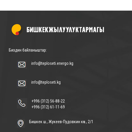
Биздин байланыштар:
info@teploseti.energo.kg
info@teploseti.kg
+996 (312) 56-88-22
+996 (312) 61-11-69
Бишкек ш., Жукеев-Пудовкин көч., 2/1