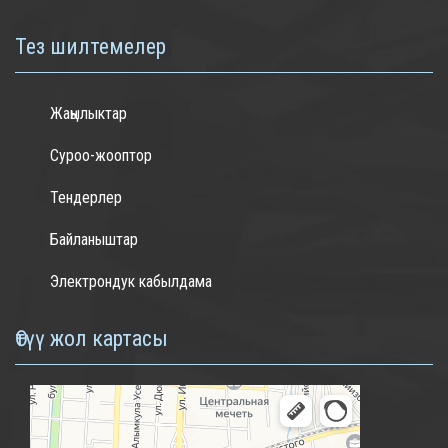
Тез шилтемелер
Жаңылыктар
Суроо-жооптор
Тендерлер
Байланыштар
Электрондук кабылдама
Өтүү жол картасы