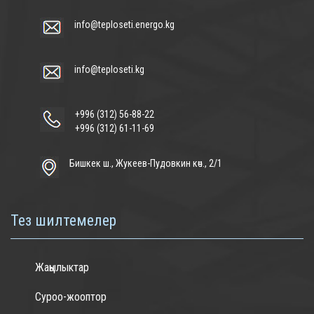
info@teploseti.energo.kg
info@teploseti.kg
+996 (312) 56-88-22
+996 (312) 61-11-69
Бишкек ш., Жукеев-Пудовкин көч., 2/1
Тез шилтемелер
Жаңылыктар
Суроо-жооптор