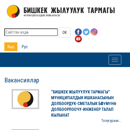
OK
Кыр
Рус
Toggle
navigati
Вакансиялар
“БИШКЕК ЖЫЛУУЛУК ТАРМАГЫ”
МУНИЦИПАЛДЫК ИШКАНАСЫНЫН
ДОЛБООРДУК-СМЕТАЛЫК БӨЛҮМҮНӨ
ДОЛБООРЛООЧУ-ИНЖЕНЕР ТАЛАП
КЫЛЫНАТ
Толугураак...