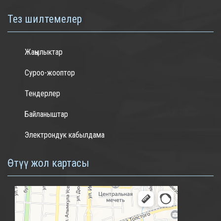
Тез шилтемелер
Жаңылыктар
Суроо-жооптор
Тендерлер
Байланыштар
Электрондук кабылдама
Өтүү жол картасы