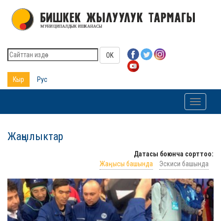
OK
Кыр
Рус
Toggle
navigati
Жаңылыктар
Датасы боюнча сорттоо:
Жаңысы башында
Эскиси башында