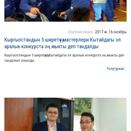
Опубликовано:
2017-ж. 16-ноябрь
Кыргызстандын 5 ширетүүчү мастерлери Кытайдагы эл
аралык конкурста эң мыкты деп тандалды
Кыргызстандын 5 ширетүүчүсү Кытайдагы эл аралык конкурста эң мыкты деп
тандалып алынды.
Толугураак...