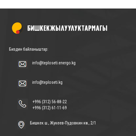
Биздин байланыштар:
info@teploseti.energo.kg
info@teploseti.kg
+996 (312) 56-88-22
+996 (312) 61-11-69
Бишкек ш., Жукеев-Пудовкин көч., 2/1