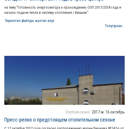
на тему:"Готовность энергосектора к прохождению ОЗП 2017/2018 года и
начало подачи тепла в систему отопления г.Бишкек".
Тиркелген файлды жүктөп алуу
Толугураак...
Опубликовано:
2017-ж. 16-октябрь
Пресс-релиз о предстоящем отопительном сезоне
С 17 октября 2017 года согласно распоряжению мэрии Бишкека №247-р от