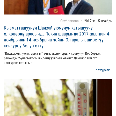
Опубликовано:
2017-ж. 15-ноябрь
Кызматташуунун Шанхай уюмунун катышуучу
өлкөлөрүнүн арасында Пекин шаарында 2017-жылдан 4-
ноябрынан 14-ноябрына чейин Эл аралык ширетүүчү
конкурсу болуп өттү
"Бишкекжылуулуктармагы" ачык акционердик коомунун Борбордук
райондун 2-участогунун ширетүүчүсү Ишбаев Азамат Даниярович бул
конкурска катышып.
Толугураак...