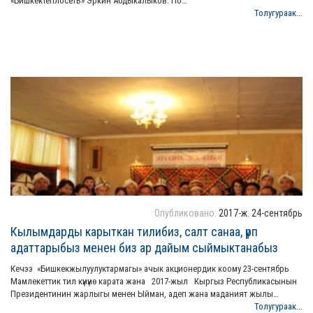
«Бишкектеплосеть» Эркин Абдыкалыков. По…
Толугураак...
Опубликовано:
2017-ж. 24-сентябрь
Кылымдарды карыткан тилибиз, салт санаа, үрп
адаттарыбыз менен биз ар дайым сыймыктанабыз
Кечээ «Бишкекжылуулуктармагы» ачык акционердик коому 23-сентябрь
Мамлекеттик тил күнүнө карата жана 2017-жыл Кыргыз Республикасынын
Президентинин жарлыгы менен Ыйман, адеп жана маданият жылы…
Толугураак...