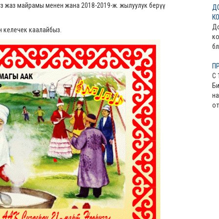
 жаз майрамы менен жана 2018-2019-ж. жылуулук берүү
Д
К
До
н келечек каалайбыз.
ко
бл
П
С 
Би
на
от