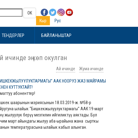
OK
Кыр
Рус
ТЕНДЕРЛЕР
БАЙЛАНЫШТАР
й ичинде эң көп окулган
Ай ичинде
Жума ичинде
БИШКЕКЖЫЛУУЛУКТАРМАГЫ” ААК НООРУЗ ЖАЗ МАЙРАМЫ
ЕНЕН КУТТУКТАЙТ!
маттуу абоненттер!
шкек шаарынын мэриясынын 18.03.2019-ж. №58-р
йругуна ылайык “Бишкекжылуулуктармагы” ААК 19-март
нү жылуулук берүү мезгилин ийгиликтүү аяктады. Бул
чим март айындагы жылуу аба-ырайына жана сырткы
анын температурасына ылайык кабыл алынган.