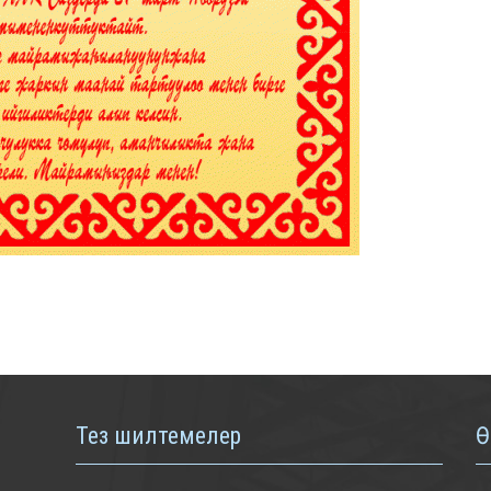
Тез шилтемелер
Ө