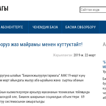
АБОНЕНТТЕРГЕ
ЧЕНЕМДИК БАЗА
БАСМА СӨЗ БОРБОРУ
руз жаз майрамы менен куттуктайт!
А
Жарыяланган:
2019-ж. 22-март
“
М
Ур
йругуна ылайык “Бишкекжылуулуктармагы” ААК 19-март күнү
Би
чим март айындагы жылуу аба-ырайына жана сырткы абанын
бу
кү
нын кызматкерлери аркылуу ишкананын техникалык тейлөөсүндө
че
у. Ошондой эле, Бишкек шаарынын социалдык объекттери: 69
аб
ытуу системасынан ажыратылды: