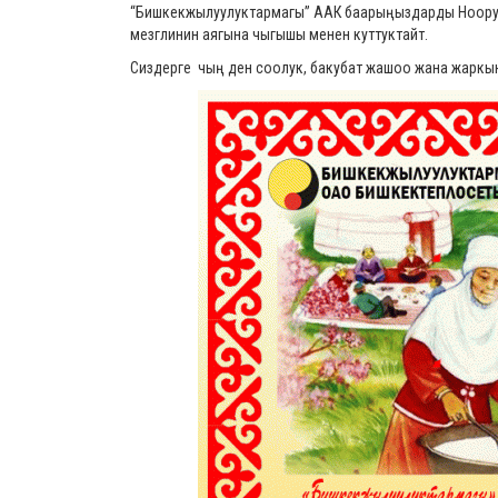
“Бишкекжылуулуктармагы” ААК баарыңыздарды Нооруз
мезглинин аягына чыгышы менен куттуктайт.
Сиздерге чың ден соолук, бакубат жашоо жана жаркы