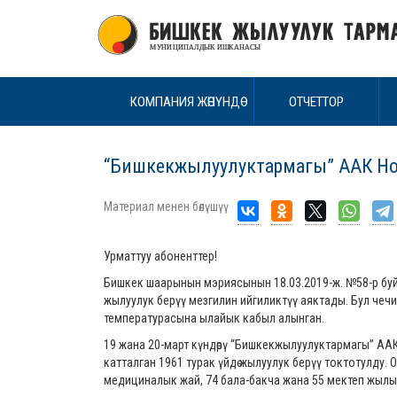
КОМПАНИЯ ЖӨНҮНДӨ
ОТЧЕТТОР
“Бишкекжылуулуктармагы” ААК Ноо
Материал менен бөлүшүү
Урматтуу абоненттер!
Бишкек шаарынын мэриясынын 18.03.2019-ж. №58-р бу
жылуулук берүү мезгилин ийгиликтүү аяктады. Бул че
температурасына ылайык кабыл алынган.
19 жана 20-март күндөрү “Бишкекжылуулуктармагы” ААК
катталган 1961 турак үйдө жылуулук берүү токтотулд
медициналык жай, 74 бала-бакча жана 55 мектеп жыл