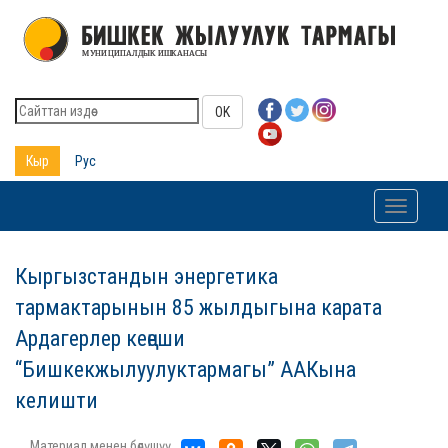
OK
Кыр
Рус
Toggle
navigati
Кыргызстандын энергетика
тармактарынын 85 жылдыгына карата
Ардагерлер кеңеши
“Бишкекжылуулуктармагы” ААКына
келишти
Материал менен бөлүшүү