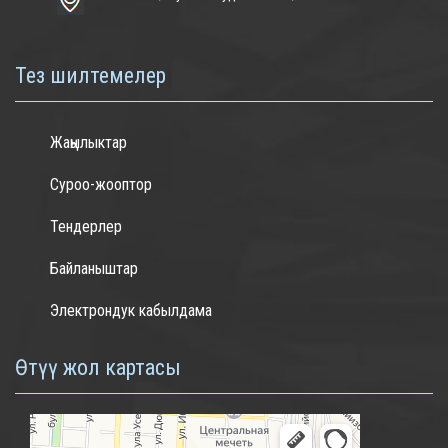
Тез шилтемелер
Жаңылыктар
Суроо-жооптор
Тендерлер
Байланыштар
Электрондук кабылдама
Өтүү жол картасы