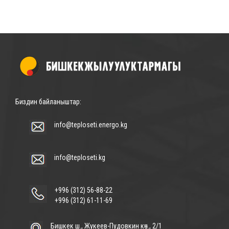
Биздин байланыштар:
info@teploseti.energo.kg
info@teploseti.kg
+996 (312) 56-88-22
+996 (312) 61-11-69
Бишкек ш., Жукеев-Пудовкин көч., 2/1