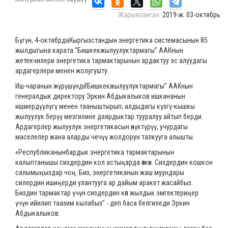
Жарыяланган:
2019-ж. 03-октябрь
Бүгүн, 4-октябрдаКыргызстандын энергетика системасынын 85
жылдыгына карата “Бишкекжылуулуктармагы” ААКнын
жетекчилери энергетика тармактарынын ардактуу эс алуудагы
ардагерлери менен жолугушту.
Иш-чаранын жүрүшүндө “Бишкекжылуулуктармагы” ААКнын
генералдык директору Эркин Абдыкалыков ишкананын
ишмердүүлүгү менен тааныштырып, алдыдагы күзгү-кышкы
жылуулук берүү мезгилине даярдыктар тууралуу айтып берди.
Ардагерлер жылуулук энергетикасын өнүктүрүү, учурдагы
маселелер жана аларды чечүү жолдорун талкууга алышты.
«Республиканынбардык энергетика тармактарынын
калыптанышы сиздердин кол астыңарда өткөн. Сиздердин кошкон
салымыңыздар чоң. Биз, энергетиканын жаш муундары
силердин ишиңерди улантууга ар дайым аракет жасайбыз.
Биздин тармактар үчүн сиздердин көп жылдык эмгектериңер
үчүн ийилип таазим кылабыз” - деп баса белгиледи Эркин
Абдыкалыков.