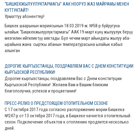
“БИШКЕКЖЫЛУУЛУКТАРМАГЫ” ААК НООРУЗ ЖАЗ МАЙРАМЫ МЕНЕН
КУТТУКТАЙТ!
Урматтуу абоненттер!
Бишкек шаарынын мэриясынын 18.03.2019-ж. №58-р буйругуна
ылайык “Бишкекжылуулуктармагы” ААК 19-март күнү жылуулук берүү
мезгилин ийгиликтүү аяктады. Бул чечим март айындагы жылуу аба-
ырайына жана сырткы абанын температурасына ылайык кабыл
алынган.
ДОРОГИЕ КЫРГЫЗСТАНЦЫ, ПОЗДРАВЛЯЕМ ВАС С ДНЕМ КОНСТИТУЦИИ
КЫРГЫЗСКОЙ РЕСПУБЛИКИ!
Дорогие кыргызстанцы, поздравляем Вас с Днем конституции
Кыргызской Республики! Желаем Вам и Вашим близким
благополучия, успехов и процветания!
ПРЕСС-РЕЛИЗ О ПРЕДСТОЯЩЕМ ОТОПИТЕЛЬНОМ СЕЗОНЕ
С 17 октября 2017 года согласно распоряжению мэрии Бишкека
№247-р от 13 октября 2017 года, в Бишкеке начнется отопительный
сезон. Подключение объектов к отоплению продлится несколько
дней.