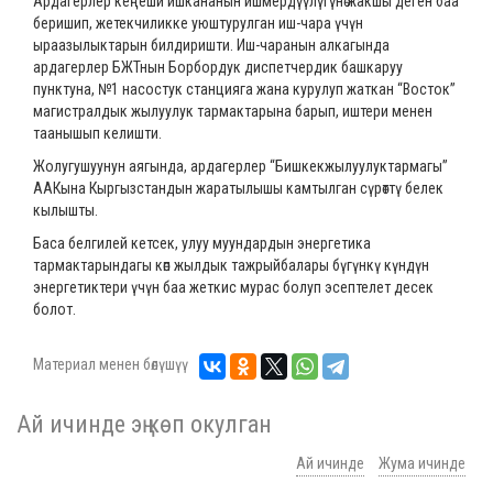
Ардагерлер кеңеши ишкананын ишмердүүлүгүнө жакшы деген баа
беришип, жетекчиликке уюштурулган иш-чара үчүн
ыраазылыктарын билдиришти. Иш-чаранын алкагында
ардагерлер БЖТнын Борбордук диспетчердик башкаруу
пунктуна, №1 насостук станцияга жана курулуп жаткан “Восток”
магистралдык жылуулук тармактарына барып, иштери менен
таанышып келишти.
Жолугушуунун аягында, ардагерлер “Бишкекжылуулуктармагы”
ААКына Кыргызстандын жаратылышы камтылган сүрөттү белек
кылышты.
Баса белгилей кетсек, улуу муундардын энергетика
тармактарындагы көп жылдык тажрыйбалары бүгүнкү күндүн
энергетиктери үчүн баа жеткис мурас болуп эсептелет десек
болот.
Материал менен бөлүшүү
Ай ичинде эң көп окулган
Ай ичинде
Жума ичинде