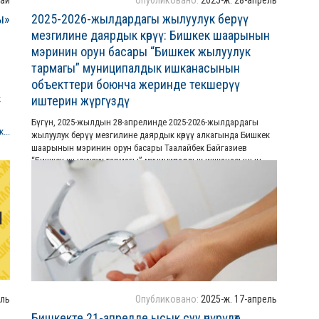
май
Опубликовано:
2025-ж. 28-апрель
ы»
2025-2026-жылдардагы жылуулук берүү
мезгилине даярдык көрүү: Бишкек шаарынын
мэринин орун басары “Бишкек жылуулук
тармагы” муниципалдык ишканасынын
объекттери боюнча жеринде текшерүү
к
иштерин жүргүздү
Бүгүн, 2025-жылдын 28-апрелинде 2025-2026-жылдардагы
...
жылуулук берүү мезгилине даярдык көрүү алкагында Бишкек
шаарынын мэринин орун басары Таалайбек Байгазиев
“Бишкек жылуулук тармагы” муниципалдык ишканасынын
объекттерин текшерүү максатында кыдырып чыкты.
Толугураак...
ель
Опубликовано:
2025-ж. 17-апрель
Бишкекте 21-апрелде ысык суу өчүрүлөт