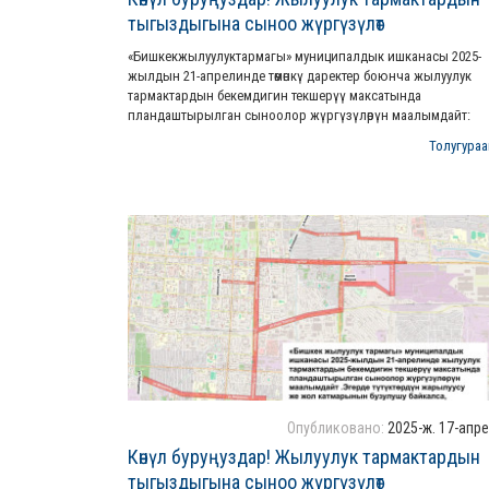
тыгыздыгына сыноо жүргүзүлөт
«Бишкекжылуулуктармагы» муниципалдык ишканасы 2025-
жылдын 21-апрелинде төмөнкү даректер боюнча жылуулук
тармактардын бекемдигин текшерүү максатында
пландаштырылган сыноолор жүргүзүлөрүн маалымдайт:
Толугураак
Опубликовано:
2025-ж. 17-апр
Көнүл буруңуздар! Жылуулук тармактардын
тыгыздыгына сыноо жүргүзүлөт