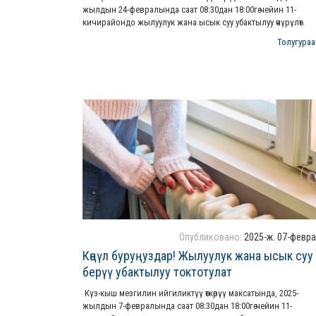
жылдын 24-февралында саат 08:30дан 18:00гө чейин 11-
кичирайондо жылуулук жана ысык суу убактылуу өчүрүлөт.
Толугураак
Опубликовано:
2025-ж. 07-февр
Көңүл буруңуздар! Жылуулук жана ысык суу
берүү убактылуу токтотулат
Күз-кыш мезгилин ийгиликтүү өткөрүү максатында, 2025-
жылдын 7-февралында саат 08:30дан 18:00гө чейин 11-