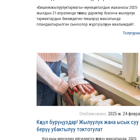
«Бишкекжылуулуктармагы» муниципалдык ишканасы 2025-
жылдын 21-апрелинде төмөнкү даректер боюнча жылуулук
тармактардын бекемдигин текшерүү максатында
пландаштырылган сыноолор жүргүзүлөрүн маалымдайт:
Толугураак
Опубликовано:
2025-ж. 24-февр
Көңүл буруңуздар! Жылуулук жана ысык суу
берүү убактылуу токтотулат
Күз-кыш мезгилин ийгиликтүү өткөрүү максатында, 2025-