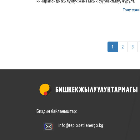
кичирайондо жылуулук жана ысык суу убактылуу өчүрүлөт.
Толугураак
1
2
3
Биздин байланыштар:
info@teploseti.energo.kg