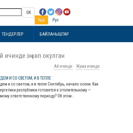
OK
Кыр
Рус
ТЕНДЕРЛЕР
БАЙЛАНЫШТАР
й ичинде эң көп окулган
Ай ичинде
Жума ичинде
ДЕМ И СО СВЕТОМ, И В ТЕПЛЕ
дем и со светом, и в тепле Сентябрь, начало осени. Как
ергетики республики готовятся к отопительному —
мому ответственному периоду? Об этом…