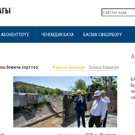
АБОНЕНТТЕРГЕ
ЧЕНЕМДИК БАЗА
БАСМА СӨЗ БОРБОРУ
А
сы боюнча сорттоо:
Жаңысы башында
Эскиси башында
БУ
Бу
эн
са