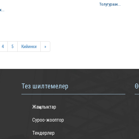
Толугураак...
...
4
5
Кийинки
»
Тез шилтемелер
Ө
Жаңылыктар
Суроо-жооптор
Тендерлер