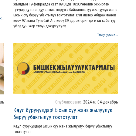
жылдын 19-февралда саат 09:00дөн 18:00гө чейин эскирген
түтүктөрдү пландуу алмаштырууга байланыштуу жылуулук жана
ысык суу берүү убактылуу токтотулат. Бул иштер Абдрахманов
...
көчөсү 97 жана Түгөлбай Ата көчөсү 39 даректериндеги көп кабаттуу
үйлөрдүн жер төлөсүндө жүргүзүлөт.
Толугураак...
аль
Опубликовано:
2024-ж. 04-декабрь
Көңүл буруңуздар! Ысык суу жана жылуулук
берүү убактылуу токтотулат
Көңүл буруңуздар! Ысык суу жана жылуулук берүү убактылуу
токтотулат