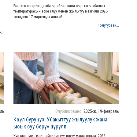
Бишкек шаарында аба ырайын жана сырттагы абанын
температурасын эске алуу менен жылытуу мезгили 2025-
жылдын 17-мартында аяктайт.
Толугураак...
...
аль
Опубликовано:
2025-ж. 19-февраль
Көңүл буруңуз! Убакыттуу жылуулук жана
ысык суу берүү өчүрүлөт
Күз-кыш мезгилин ийгиликтүү өткөрүү максатында, 2025-