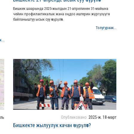
Бишкек шаарында 2025-жылдын 21-апрелинен 31-майына
чейин профилактикалык жана оңдоо иштерин жүргүзүүгө
байланыштуу ысык суу өчүрүлөт.
Толугураак...
...
ель
Опубликовано:
2025-ж. 18-март
Бишкекте жылуулук качан өчүрүлөт?