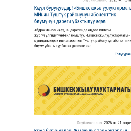
Опубликовано:
2026-ж. 12-
Көңүл буруңуздар! «Бишкекжылуулуктармаг
МИнин Түштүк районунун абоненттик
бөлүмүнүн дареги убактылуу өзгөрөт.
Абдрахманов көчөсү, 99 дарегинде оңдоо иштери
жүргүзүлгөндүгүнө байланыштуу, «Бишкекжылуулуктармагы»
муниципалдык ишканасынын Түштүк районунун абонентти
бөлүмү убактылуу башка дарекке көчөт.
Толугураак
Опубликовано:
2025-ж. 21-апр
Көнүл буруңуздар! Жылуулук тармактардын