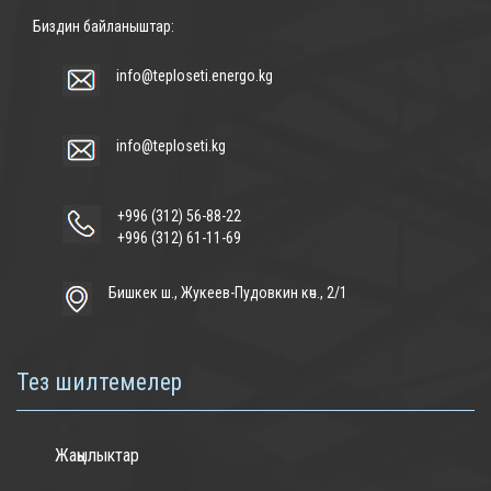
Биздин байланыштар:
info@teploseti.energo.kg
info@teploseti.kg
+996 (312) 56-88-22
+996 (312) 61-11-69
Бишкек ш., Жукеев-Пудовкин көч., 2/1
Тез шилтемелер
Жаңылыктар