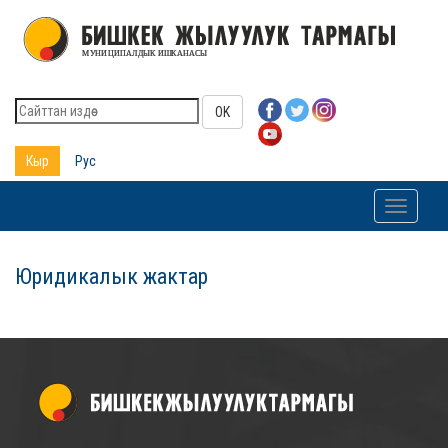
OK
Кыр
Рус
Toggle
navigati
Юридикалык жактар