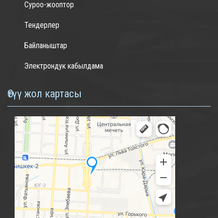
Суроо-жооптор
Тендерлер
Байланыштар
Электрондук кабылдама
Өтүү жол картасы