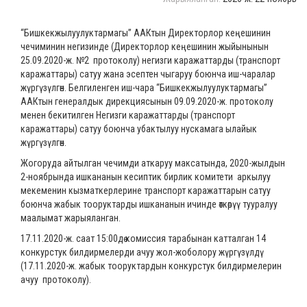
“Бишкекжылуулуктармагы” ААКтын Директорлор кеңешинин
чечиминин негизинде (Директорлор кеңешинин жыйынынын
25.09.2020-ж. №2 протоколу) негизги каражаттарды (транспорт
каражаттары) сатуу жана эсептен чыгаруу боюнча иш-чаралар
жүргүзүлгөн. Белгиленген иш-чара “Бишкекжылуулуктармагы”
ААКтын генералдык дирекциясынын 09.09.2020-ж. протоколу
менен бекитилген Негизги каражаттарды (транспорт
каражаттары) сатуу боюнча убактылуу нускамага ылайык
жүргүзүлгөн.
Жогоруда айтылган чечимди аткаруу максатында, 2020-жылдын
2-ноябрында ишкананын кесиптик бирлик комитети аркылуу
мекеменин кызматкерлерине транспорт каражаттарын сатуу
боюнча жабык тооруктарды ишкананын ичинде өткөрүү тууралуу
маалымат жарыяланган.
17.11.2020-ж. саат 15:00дө комиссия тарабынан катталган 14
конкурстук билдирмелерди ачуу жол-жоболору жүргүзүлдү
(17.11.2020-ж. жабык тооруктардын конкурстук билдирмелерин
ачуу протоколу).