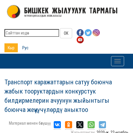
OK
Кыр
Рус
Toggle
navigati
Транспорт каражаттарын сатуу боюнча
жабык тооруктардын конкурстук
билдирмелерин ачуунун жыйынтыгы
боюнча жеңүүчүлөрдү аныктоо
Материал менен бөлүшүү
Жарыяланган:
2020-ж. 22-ноябрь