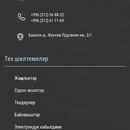
+996 (312) 56-88-22
+996 (312) 61-11-69
Бишкек ш., Жукеев-Пудовкин көч., 2/1
Тез шилтемелер
Жаңылыктар
Суроо-жооптор
Тендерлер
Байланыштар
Электрондук кабылдама