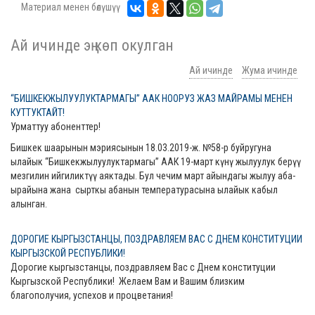
Материал менен бөлүшүү
Ай ичинде эң көп окулган
Ай ичинде
Жума ичинде
“БИШКЕКЖЫЛУУЛУКТАРМАГЫ” ААК НООРУЗ ЖАЗ МАЙРАМЫ МЕНЕН
КУТТУКТАЙТ!
Урматтуу абоненттер!
Бишкек шаарынын мэриясынын 18.03.2019-ж. №58-р буйругуна
ылайык “Бишкекжылуулуктармагы” ААК 19-март күнү жылуулук берүү
мезгилин ийгиликтүү аяктады. Бул чечим март айындагы жылуу аба-
ырайына жана сырткы абанын температурасына ылайык кабыл
алынган.
ДОРОГИЕ КЫРГЫЗСТАНЦЫ, ПОЗДРАВЛЯЕМ ВАС С ДНЕМ КОНСТИТУЦИИ
КЫРГЫЗСКОЙ РЕСПУБЛИКИ!
Дорогие кыргызстанцы, поздравляем Вас с Днем конституции
Кыргызской Республики! Желаем Вам и Вашим близким
благополучия, успехов и процветания!