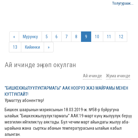
Толугураак...
«
Мурунку
5
6
7
8
9
10
11
12
13
Кийинки
»
Ай ичинде эң көп окулган
Ай ичинде
Жума ичинде
“БИШКЕКЖЫЛУУЛУКТАРМАГЫ” ААК НООРУЗ ЖАЗ МАЙРАМЫ МЕНЕН
КУТТУКТАЙТ!
Урматтуу абоненттер!
Бишкек шаарынын мэриясынын 18.03.2019-ж. №58-р буйругуна
ылайык “Бишкекжылуулуктармагы” ААК 19-март күнү жылуулук берүү
мезгилин ийгиликтүү аяктады. Бул чечим март айындагы жылуу аба-
ырайына жана сырткы абанын температурасына ылайык кабыл
алынган.