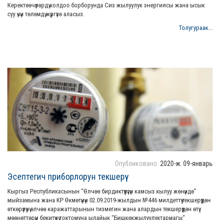
Керектөөчүлөрдү колдоо борборунда Сиз жылуулук энергиясы жана ысык
суу үчүн төлөмдү жүргүзө аласыз.
Толугураак...
Опубликовано:
2020-ж. 09-январь
Эсептегич приборлорун текшерүү
Кыргыз Республикасынын “Өлчөө бирдиктүүлүгүн камсыз кылуу жөнүндө”
мыйзамына жана КР Өкмөтүнүн 02.09.2019-жылдын №446 милдеттүү текшерүүдөн
өткөрүлүүчү өлчөө каражаттарынын тизмегин жана алардын текшерүүдөн өтүү
мөөнөттөрүн бекитүүчү токтомуна ылайык “Бишкекжылуулуктармагы”