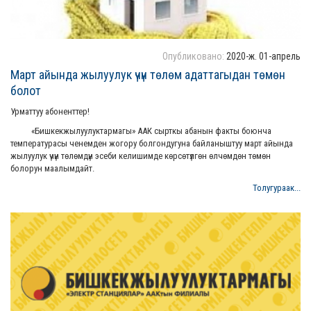
Опубликовано:
2020-ж. 01-апрель
Март айында жылуулук үчүн төлөм адаттагыдан төмөн
болот
Урматтуу абоненттер!
«Бишкекжылуулуктармагы» ААК сырткы абанын факты боюнча
температурасы ченемден жогору болгондугуна байланыштуу март айында
жылуулук үчүн төлөмдүн эсеби келишимде көрсөтүлгөн өлчөмдөн төмөн
болорун маалымдайт.
Толугураак...