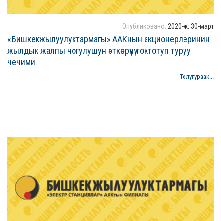
Опубликовано:
2020-ж. 30-март
«Бишкекжылуулуктармагы» ААКнын акционерлеринин
жылдык жалпы чогулушун өткөрүүнү токтотуп туруу
чечими
Толугураак...