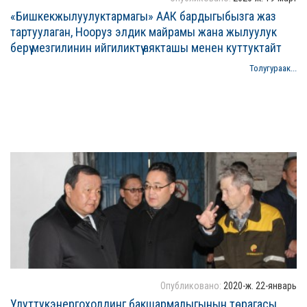
«Бишкекжылуулуктармагы» ААК бардыгыбызга жаз
тартуулаган, Нооруз элдик майрамы жана жылуулук
берүү мезгилинин ийгиликтүү аякташы менен куттуктайт
Толугураак...
Опубликовано:
2020-ж. 22-январь
Улуттукэнергохолдинг бакшармалыгынын төрагасы