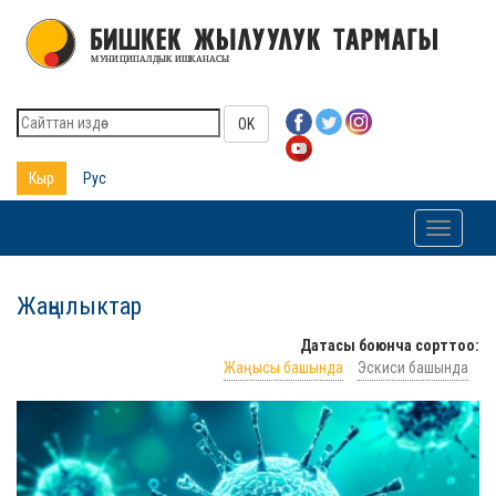
OK
Кыр
Рус
Toggle
navigati
Жаңылыктар
Датасы боюнча сорттоо:
Жаңысы башында
Эскиси башында