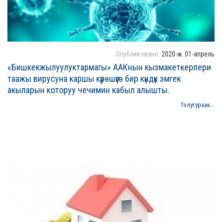
Опубликовано:
2020-ж. 01-апрель
«Бишкекжылуулуктармагы» ААКнын кызмакеткерлери
таажы вирусуна каршы күрөшүүгө бир күндүк эмгек
акыларын которуу чечимин кабыл алышты.
Толугураак...