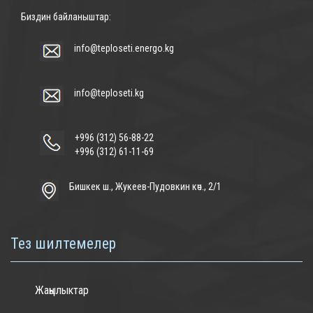
Биздин байланыштар:
info@teploseti.energo.kg
info@teploseti.kg
+996 (312) 56-88-22
+996 (312) 61-11-69
Бишкек ш., Жукеев-Пудовкин көч., 2/1
Тез шилтемелер
Жаңылыктар