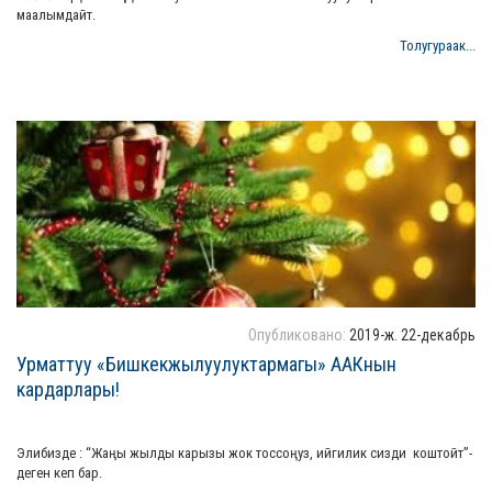
маалымдайт.
Толугураак...
Опубликовано:
2019-ж. 22-декабрь
Урматтуу «Бишкекжылуулуктармагы» ААКнын
кардарлары!
Элибизде : “Жаңы жылды карызы жок тоссоңуз, ийгилик сизди коштойт”-
деген кеп бар.