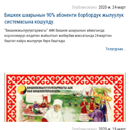
Опубликовано:
2020-ж. 24-март
Бишкек шаарынын 90% абоненти борбордук жылуулук
системасына кошулду.
“Бишкекжылуулуктармагы" ААК Бишкек шаарынын аймагында
короновирус илдетин жайылтып жибербөө максатында 24-марттан
баштап кайра жылуулук бере баштады.
Толугураак...
Опубликовано:
2020-ж. 19-март