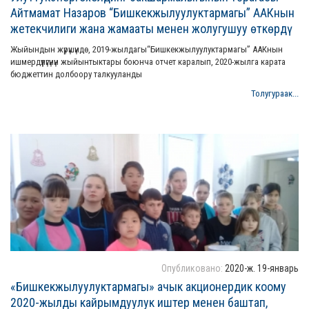
Айтмамат Назаров “Бишкекжылуулуктармагы” ААКнын
жетекчилиги жана жамааты менен жолугушуу өткөрдү
Жыйындын жүрүшүндө, 2019-жылдагы“Бишкекжылуулуктармагы” ААКнын
ишмердүүлүгүнүн жыйынтыктары боюнча отчет каралып, 2020-жылга карата
бюджеттин долбоору талкууланды
Толугураак...
Опубликовано:
2020-ж. 19-январь
«Бишкекжылуулуктармагы» ачык акционердик коому
2020-жылды кайрымдуулук иштер менен баштап,