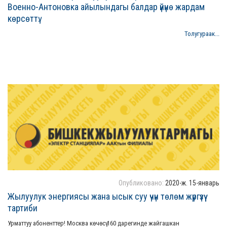
Военно-Антоновка айылындагы балдар үйүнө жардам
көрсөттү.
Толугураак...
Опубликовано:
2020-ж. 15-январь
Жылуулук энергиясы жана ысык суу үчүн төлөм жүргүзүү
тартиби
Урматтуу абоненттер! Москва көчөсү 160 дарегинде жайгашкан