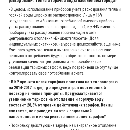
расходования тепла и горячей воды населением города?
- В целом, использование приборов учета расходования тепла и
горячей воды широко не распространено. Лишь у 16%
государственных и бытовых потребителей имеются приборы
учета расходования тепла на уровне зданий, и у 44% имеются
приборы учета расходования горячей воды в сети
центрального отопления «Бишкектеплосети». Доля
индивидуальных счетчиков, на уровне домохозяйств, еще ниже.
Учет расходуемого тепла и выставление счетов на основе
реального потребления будут приобретать важность по мере
улучшения качества центрального теплоснабжения и
реализации тарифных реформ, ведь потребители смогут лучше
контролировать свое потребление и счета.
- В КР принята новая тарифная политика на теплоэнергию
на 2014-2017 годы, где предусмотрен постепенный
переход на новые принципы. Предусматривается
увеличение тарифов на отопление и горячую воду
составит 28,3% от уровня действующих тарифов. Как вы
считаете, не приведет ли это к социальной
напряженности из-за резкого повышения тарифов?
- Поскольку действующие тарифы на центральное отопление