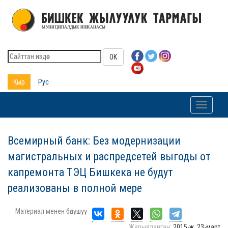
OK
Кыр
Рус
Toggle
navigati
Всемирный банк: Без модернизации
магистральных и распредсетей выгоды от
капремонта ТЭЦ Бишкека не будут
реализованы в полной мере
Материал менен бөлүшүү
Жарыяланган:
2015-ж. 23-март