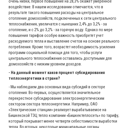
очень низки, первое повышение на 28,3% окажет умеренное
воздействие. В нашем исследовании отмечается, что в
результате такого повышения расходы на центральное
отопление домохозяйств, подключенных к сети центрального
теплоснабжения, увеличатся с нынешних 2,4% до 3,2% - за
отопление, и с 2% до 3,2% - за горячую воду. Однако по мере
повышения тарифов особую важность приобретет учет
расходуемого тепла и выставление счетов на основе реального
потребления. Кроме того, возрастет необходимость усиления
программ социальной помощи для того, чтобы услуги
центрального теплоснабжения оставались доступными для
домохозяйств с низким уровнем доходов.
- На данный момент каков процент субсидирования
теплоэнергетики в стране?
- Мы наблюдаем два основных вида субсидий в секторе
отопления. Во-первых, осуществляется значительное
перекрестное субсидирование электроэнергетическим
сектором сектора теплоэнергетики. Например, ОАО
«Электрические станции» реализует вырабатываемое на
Бишкекской ТЭЦ тепло компании «Бишкектеплосеть» по тарифу,
который покрывает менее четверти себестоимости выработки
тепла. Во-вторых, некоторые муниципальные органы