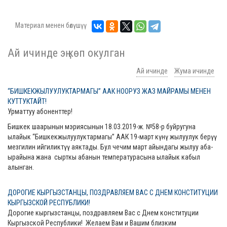
Материал менен бөлүшүү
Ай ичинде эң көп окулган
Ай ичинде
Жума ичинде
“БИШКЕКЖЫЛУУЛУКТАРМАГЫ” ААК НООРУЗ ЖАЗ МАЙРАМЫ МЕНЕН
КУТТУКТАЙТ!
Урматтуу абоненттер!
Бишкек шаарынын мэриясынын 18.03.2019-ж. №58-р буйругуна
ылайык “Бишкекжылуулуктармагы” ААК 19-март күнү жылуулук берүү
мезгилин ийгиликтүү аяктады. Бул чечим март айындагы жылуу аба-
ырайына жана сырткы абанын температурасына ылайык кабыл
алынган.
ДОРОГИЕ КЫРГЫЗСТАНЦЫ, ПОЗДРАВЛЯЕМ ВАС С ДНЕМ КОНСТИТУЦИИ
КЫРГЫЗСКОЙ РЕСПУБЛИКИ!
Дорогие кыргызстанцы, поздравляем Вас с Днем конституции
Кыргызской Республики! Желаем Вам и Вашим близким