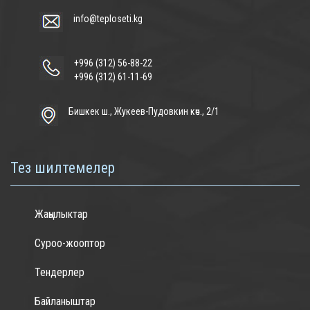
info@teploseti.kg
+996 (312) 56-88-22
+996 (312) 61-11-69
Бишкек ш., Жукеев-Пудовкин көч., 2/1
Тез шилтемелер
Жаңылыктар
Суроо-жооптор
Тендерлер
Байланыштар