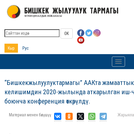
OK
Кыр
Рус
Toggle
navigati
“Бишкекжылуулуктармагы” ААКта жамааттык
келишимдин 2020-жылында аткарылган иш-
боюнча конференция өткөрүлдү.
Материал менен бөлүшүү
Жарыяла