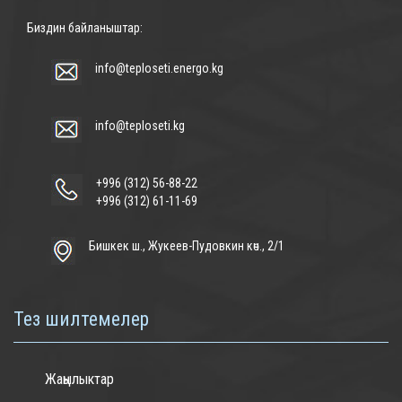
Биздин байланыштар:
info@teploseti.energo.kg
info@teploseti.kg
+996 (312) 56-88-22
+996 (312) 61-11-69
Бишкек ш., Жукеев-Пудовкин көч., 2/1
Тез шилтемелер
Жаңылыктар