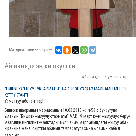
Материал менен бөлүшүү
Ай ичинде эң көп окулган
Ай ичинде
Жума ичинде
“БИШКЕКЖЫЛУУЛУКТАРМАГЫ” ААК НООРУЗ ЖАЗ МАЙРАМЫ МЕНЕН
КУТТУКТАЙТ!
Урматтуу абоненттер!
Бишкек шаарынын мэриясынын 18.03.2019-ж. №58-р буйругуна
ылайык “Бишкекжылуулуктармагы” ААК 19-март күнү жылуулук берүү
мезгилин ийгиликтүү аяктады. Бул чечим март айындагы жылуу аба-
ырайына жана сырткы абанын температурасына ылайык кабыл
алынган.