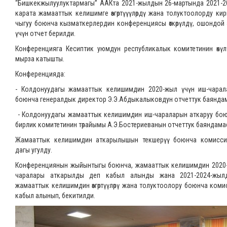
“Бишкекжылуулуктармагы” ААКта 2021-жылдын 26-мартында 2021-2
карата жамааттык келишимге өзгөртүүүлөрдү жана толуктоолорду кир
чыгуу боюнча кызматкерлердин конференциясы өткөрүлдү, ошондой
үчүн отчет берилди.
Конференцияга Кесиптик уюмдун республикалык комитетинин өкүлү
мырза катышты.
Конференцияда:
- Колдонуудагы жамааттык келишимдин 2020-жыл үчүн иш-чарал
боюнча генералдык директор Э.Э.Абдыкалыковдун отчеттук баянда
- Колдонуудагы жамааттык келишимдин иш-чараларын аткаруу бою
бирлик комитетинин төрайымы А.Э.Бостериеванын отчеттук баяндама
Жамааттык келишимдин аткарылышын текшерүү боюнча комисси
дагы угулду.
Конференциянын жыйынтыгы боюнча, жамааттык келишимдин 2020-
чаралары аткарылды деп кабыл алынды жана 2021-2024-жылд
жамааттык келишимдин өзгөртүүлөрү жана толуктоолору боюнча ком
кабыл алынып, бекитилди.