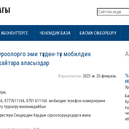
АБОНЕНТТЕРГЕ
ЧЕНЕМДИК БАЗА
БАСМА СӨЗ БОРБОРУ
роолорго эми түздөн-түз мобилдик
А
кайтара аласыздар
“
Жарыяланган:
2021-ж. 25-февраль
М
Ур
ери,
Би
66, 0777611166, 0701 611166 мобилдик телефон номерлерине
бу
гу тууралуу маалымдайбыз.
кү
че
дистери Сиздердин бардык суроолоруңуздарга жана
аб