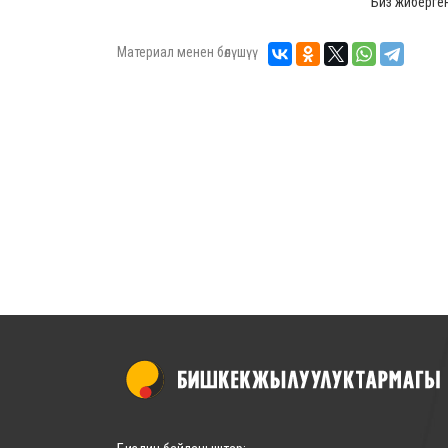
Биз жиберген
Материал менен бөлүшүү