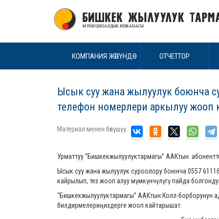
КОМПАНИЯ ЖӨНҮНДӨ
ОТЧЕТТОР
Ысык суу жана жылуулук боюнча су
телефон номерлери аркылуу жооп 
Материал менен бөлүшүү
Урматтуу “Бишкекжылуулуктармагы” ААКтын абонентт
Ысык суу жана жылуулук суроолору боюнча 0557 6111
кайрылып, тез жооп алуу мүмкүнчүлүгү пайда болгонду
“Бишкекжылуулуктармагы” ААКтын Колл-борборунун а
билдирмелериңиздерге жооп кайтарышат.