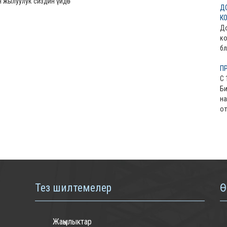
 жылуулук сиздин үйдө!
Д
К
До
ко
бл
П
С 
Би
на
от
Тез шилтемелер
Ө
Жаңылыктар