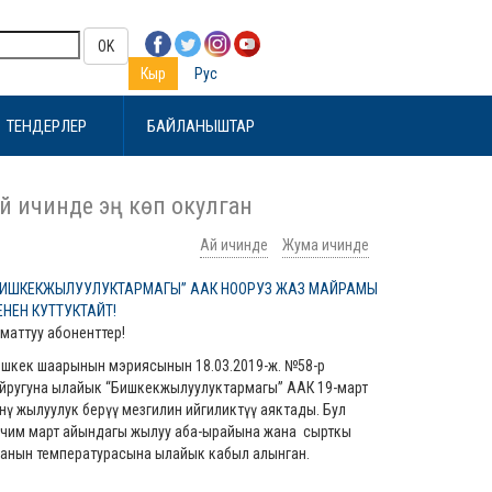
OK
Кыр
Рус
ТЕНДЕРЛЕР
БАЙЛАНЫШТАР
й ичинде эң көп окулган
Ай ичинде
Жума ичинде
БИШКЕКЖЫЛУУЛУКТАРМАГЫ” ААК НООРУЗ ЖАЗ МАЙРАМЫ
ЕНЕН КУТТУКТАЙТ!
маттуу абоненттер!
шкек шаарынын мэриясынын 18.03.2019-ж. №58-р
йругуна ылайык “Бишкекжылуулуктармагы” ААК 19-март
нү жылуулук берүү мезгилин ийгиликтүү аяктады. Бул
чим март айындагы жылуу аба-ырайына жана сырткы
анын температурасына ылайык кабыл алынган.